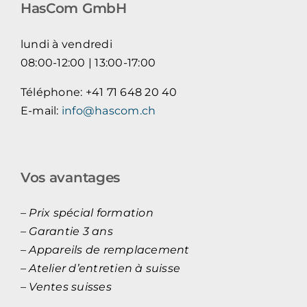
peuvent
HasCom GmbH
être
choisies
lundi à vendredi
sur
08:00-12:00 | 13:00-17:00
la
Téléphone: +41 71 648 20 40
page
E-mail:
info@hascom.ch
du
produit
Vos avantages
– Prix spécial formation
– Garantie 3 ans
– Appareils de remplacement
– Atelier d’entretien à suisse
– Ventes suisses