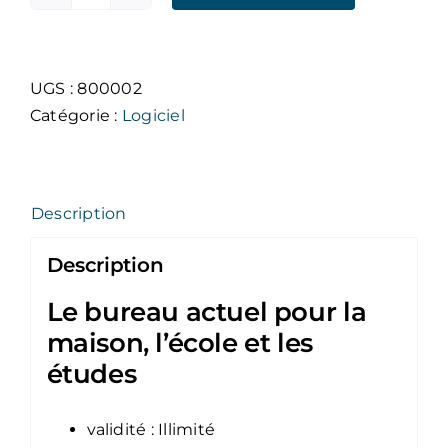
quantité
de
Microsoft
Office
UGS :
800002
Home
Catégorie :
Logiciel
2024
Description
Description
Le bureau actuel pour la
maison, l’école et les
études
validité : Illimité