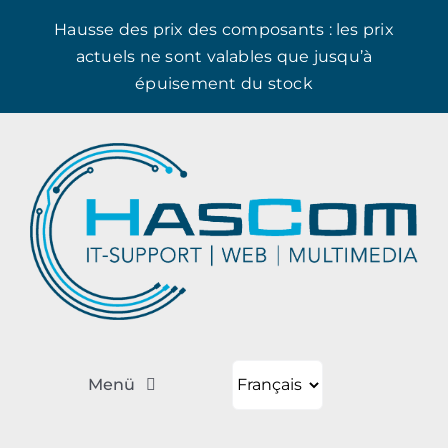
Skip
Hausse des prix des composants : les prix
to
actuels ne sont valables que jusqu’à
content
épuisement du stock
Choisir
Menü
une
langue
Ordinateurs portables