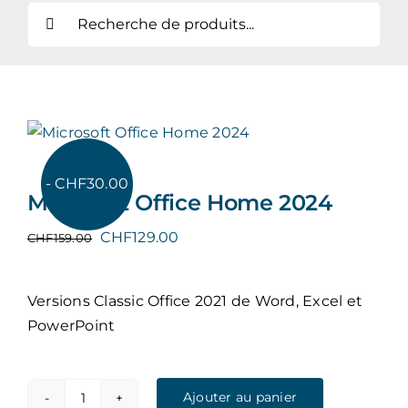
Search
for:
Accessoires
Garantie et installation
Mon compte
- CHF30.00
Microsoft Office Home 2024
Panier
Le
Le
CHF
129.00
CHF
159.00
prix
prix
initial
actuel
Versions Classic Office 2021 de Word, Excel et
était :
est :
PowerPoint
CHF159.00.
CHF129.00.
Ajouter au panier