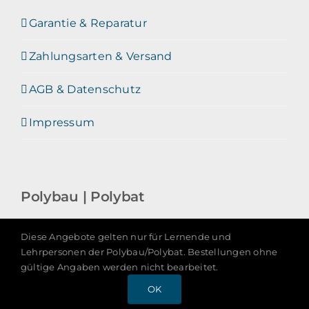
Garantie & Reparatur
Zahlungsarten & Versand
AGB & Datenschutz
Impressum
Polybau | Polybat
Diese Angebote gelten nur für Lernende und
Lehrpersonen der Polybau/Polybat. Bestellungen ohne
gültige Angaben werden nicht bearbeitet.
OK
Copyright 2026 -
HasCom GmbH