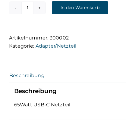
CHF59.00
CHF50.00.
In den Warenkorb
Lenovo
Netzteil
65
W
Artikelnummer:
300002
USB
Kategorie:
Adapter/Netzteil
C
Menge
Beschreibung
Beschreibung
65Watt USB-C Netzteil