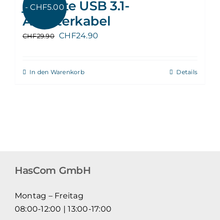
j5Create USB 3.1-
- CHF5.00
Adapterkabel
Ursprünglicher
Aktueller
CHF
24.90
CHF
29.90
Preis
Preis
war:
ist:
In den Warenkorb
Details
CHF29.90
CHF24.90.
HasCom GmbH
Montag – Freitag
08:00-12:00 | 13:00-17:00