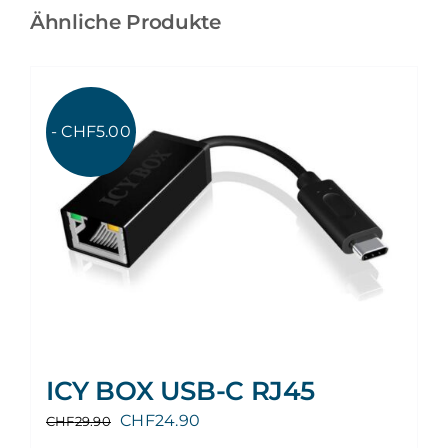
Ähnliche Produkte
- CHF5.00
ICY BOX USB-C RJ45
Ursprünglicher
Aktueller
CHF
24.90
CHF
29.90
Preis
Preis